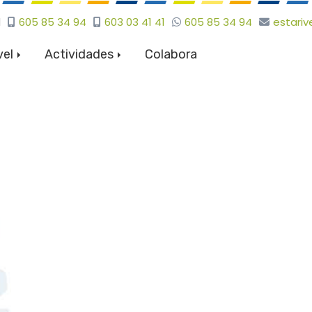
d
605 85 34 94
603 03 41 41
605 85 34 94
estariv
vel
Actividades
Colabora